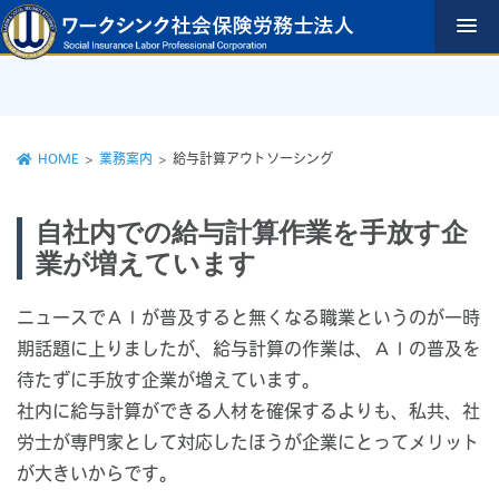
コ
ン
テ
ン
ツ
へ
ス
HOME
>
業務案内
>
給与計算アウトソーシング
キ
ッ
自社内での給与計算作業を手放す企
プ
業が増えています
ニュースでＡＩが普及すると無くなる職業というのが一時
期話題に上りましたが、給与計算の作業は、ＡＩの普及を
待たずに手放す企業が増えています。
社内に給与計算ができる人材を確保するよりも、私共、社
労士が専門家として対応したほうが企業にとってメリット
が大きいからです。