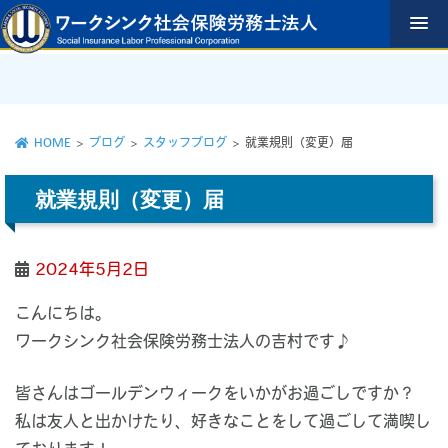
コ
ン
テ
ン
ツ
へ
ス
HOME
>
ブログ
>
スタッフブログ
>
就業規則（変更）届
キ
ッ
就業規則（変更）届
プ
2024年5月2日
こんにちは。
ワークシンク社会保険労務士法人の吉村です♪
皆さんはゴールデンウィークをいかがお過ごしですか？
私は友人と出かけたり、好きなことをして過ごして満喫し